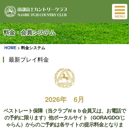
料金・会員システム
HOME
>
料金システム
最新プレイ料金
2026年 6月
ベストレート保障（当クラブＷｅｂ会員又は、お電話で
の予約に限ります）他ポータルサイト（GORA/GDO/じ
ゃらん）からのご予約は各サイトの提示料金となりま