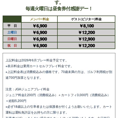
す。
毎週火曜日は昼食券付感謝デー！
メンバー料金
ゲスト(ビジター)料金
￥6,900
￥8,100
平 日
￥6,900
￥12,200
土曜日
￥6,900
￥12,900
日曜日
￥6,900
￥12,200
祝 日
上記料金は2026年6月プレー料金予定です。
※表示料金は乗用カートセルフプレイ料金です。
※上記料金表は消費税込みの価格です。70歳未満の方は、ゴルフ利用税が別
途700円加算となります。
注意：JGAジュニアプレイ料金
ジュニア料金2,200円（消費税込み）＋カートフィ3,000円（消費税込み）
＝総額5,200円
※必ず18歳以上の引率者または保護者が付くようお願いいたします。カート
運転は運転免許証をお持ちの方に限ります。
引率者がプレーをしない場合でもカートフィを頂戴いたします。土日祝日