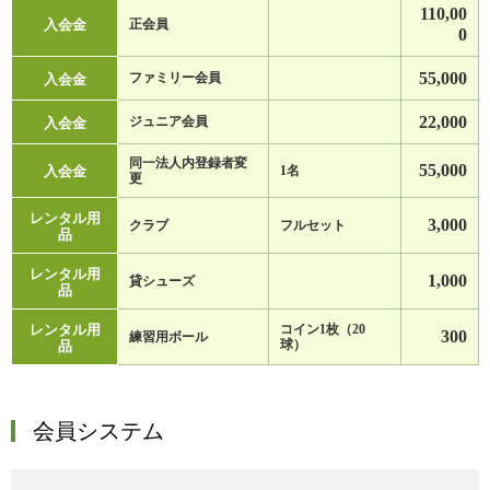
110,00
入会金
正会員
0
入会金
55,000
ファミリー会員
入会金
22,000
ジュニア会員
同一法人内登録者変
入会金
55,000
1名
更
レンタル用
3,000
クラブ
フルセット
品
レンタル用
1,000
貸シューズ
品
レンタル用
コイン1枚（20
300
練習用ボール
品
球）
会員システム