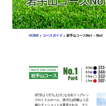
岩手山コースNo1 
HOME
>
コースガイド
>
岩手山コースNo1 – No3
2打目より打ち上げになる右ドッグレッ
グのミドルホール、第1打は距離より正
確なティショットを要求される。 グリ