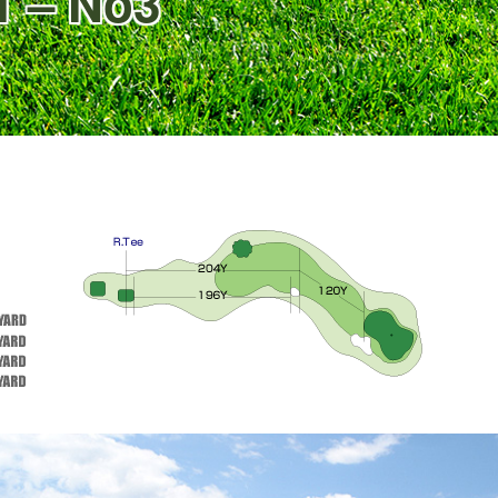
– No3