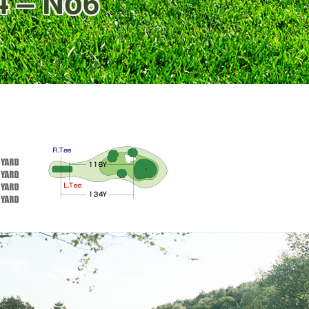
– No6