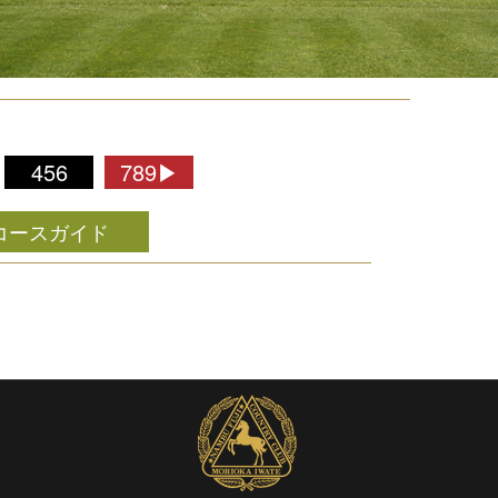
456
789▶
コースガイド