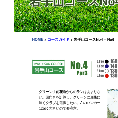
岩手山コースNo4 
HOME
>
コースガイド
>
岩手山コースNo4 – No6
グリーン手前花道からのランはあまりな
い。風向きを計算し、グリーンに直接に
届くクラブを選択したい。左のバンカー
は深く大きいので要注意。