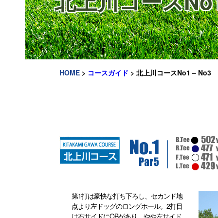
北上川コースNo1 
HOME
>
コースガイド
>
北上川コースNo1 – No3
第1打は豪快な打ち下ろし、セカンド地
点より左ドッグのロングホール。2打目
は右サイドにOBがあり、やや左サイド