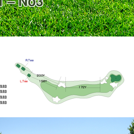
– No3