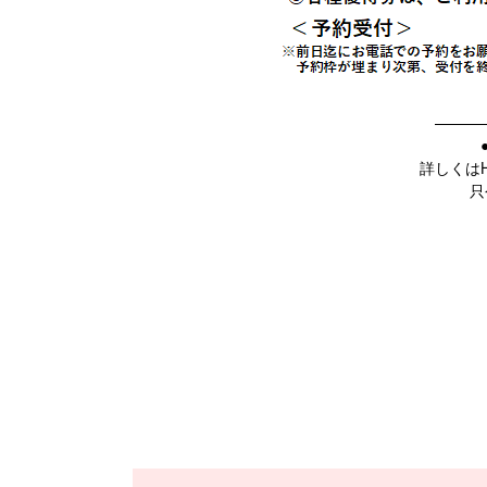
———
詳しくは
只