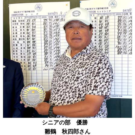
シニアの部
優勝
雛鶴 秋四郎さん