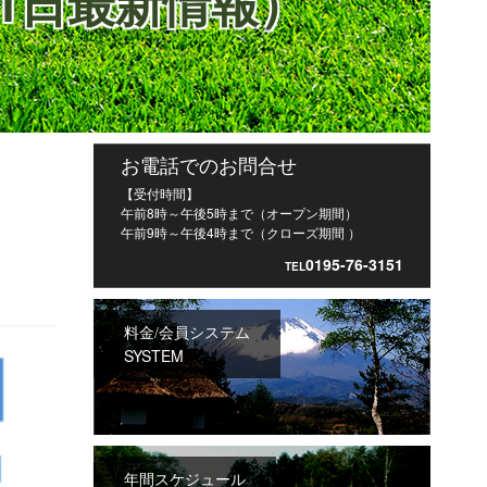
21日最新情報）
お電話でのお問合せ
【受付時間】
午前8時～午後5時まで（オープン期間）
午前9時～午後4時まで（クローズ期間 ）
0195-76-3151
TEL
料金/会員システム
SYSTEM
年間スケジュール