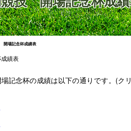
月例競技 開場記念杯成
技 開場記念杯成績表
杯成績表
技 開場記念杯の成績は以下の通りです。(ク
ス
ス