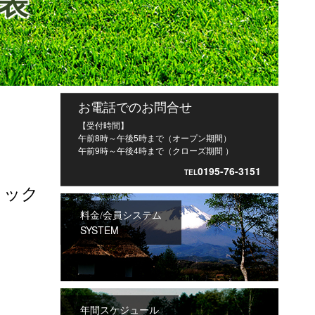
績表
お電話でのお問合せ
【受付時間】
午前8時～午後5時まで（オープン期間）
午前9時～午後4時まで（クローズ期間 ）
0195-76-3151
TEL
リック
料金/会員システム
SYSTEM
年間スケジュール